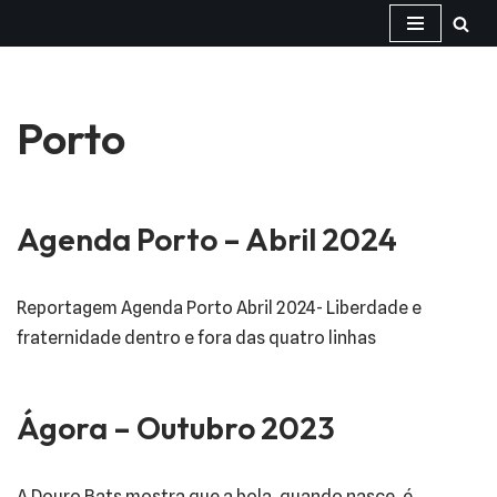
Avançar
para
o
Porto
conteúdo
Agenda Porto – Abril 2024
Reportagem Agenda Porto Abril 2024- Liberdade e
fraternidade dentro e fora das quatro linhas
Ágora – Outubro 2023
A Douro Bats mostra que a bola, quando nasce, é