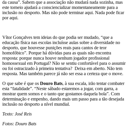
da causa”. Sabem que a associação não mudará nada sozinha, mas
este torneio ajudará a consciencializar momentaneamente para a
inclusão no desporto. Mas não pode terminar aqui. Nada pode ficar
por aqui.
Vítor Gonçalves tem ideias do que podia ser mudado, “que a
educação física nas escolas incluísse aulas sobre a diversidade no
desporto, que houvesse punições reais para cantos de teor
homofóbico”. Porque há dúvidas para as quais não encontra
resposta: porque nunca houve nenhum jogador profissional
homossexual em Portugal? Não se sentiu confortável para o assumir
ou foi ostracizado à primeira tentativa? Deixa em aberto. Não tem
resposta. Mas também parece já não ser essa a certeza que o move.
O que sabe é que os
Douro Bats
, à sua escala, irão tentar combater
esta “fatalidade”. “Neste sábado estaremos a jogar, com garra, a
mostrar quem somos e o tanto que gostamos daquela bola”. Com
determinação e empenho, dando mais um passo para a tão desejada
inclusão no desporto a nível mundial.
Texto: José Reis
Fotos: Douro Bats