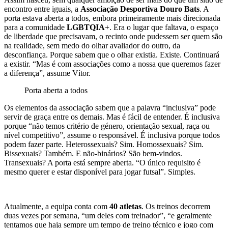
encontro entre iguais, a
Associação Desportiva Douro Bats
. A
porta estava aberta a todos, embora primeiramente mais direcionada
para a comunidade
LGBTQIA+
. Era o lugar que faltava, o espaço
de liberdade que precisavam, o recinto onde pudessem ser quem são
na realidade, sem medo do olhar avaliador do outro, da
desconfiança. Porque sabem que o olhar existia. Existe. Continuará
a existir. “Mas é com associações como a nossa que queremos fazer
a diferença”, assume Vítor.
Porta aberta a todos
Os elementos da associação sabem que a palavra “inclusiva” pode
servir de graça entre os demais. Mas é fácil de entender. É inclusiva
porque “não temos critério de género, orientação sexual, raça ou
nível competitivo”, assume o responsável. É inclusiva porque todos
podem fazer parte. Heterossexuais? Sim. Homossexuais? Sim.
Bissexuais? Também. E não-binários? São bem-vindos.
Transexuais? A porta está sempre aberta. “O único requisito é
mesmo querer e estar disponível para jogar futsal”. Simples.
Atualmente, a equipa conta com
40 atletas
. Os treinos decorrem
duas vezes por semana, “um deles com treinador”, “e geralmente
tentamos que haja sempre um tempo de treino técnico e jogo com