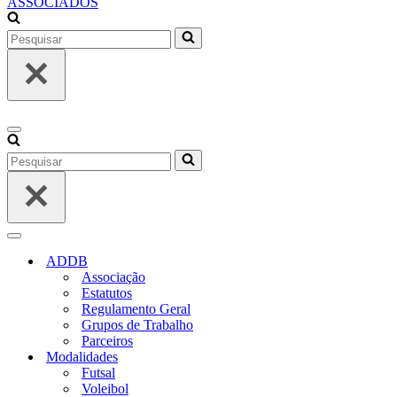
ASSOCIADOS
Pesquisar
por...
Menu
de
Pesquisar
navegação
por...
Menu
de
ADDB
navegação
Associação
Estatutos
Regulamento Geral
Grupos de Trabalho
Parceiros
Modalidades
Futsal
Voleibol