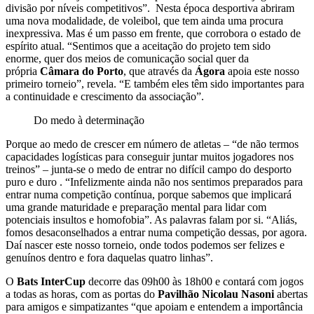
divisão por níveis competitivos”. Nesta época desportiva abriram
uma nova modalidade, de voleibol, que tem ainda uma procura
inexpressiva. Mas é um passo em frente, que corrobora o estado de
espírito atual. “Sentimos que a aceitação do projeto tem sido
enorme, quer dos meios de comunicação social quer da
própria
Câmara do Porto
, que através da
Ágora
apoia este nosso
primeiro torneio”, revela. “E também eles têm sido importantes para
a continuidade e crescimento da associação”.
Do medo à determinação
Porque ao medo de crescer em número de atletas – “de não termos
capacidades logísticas para conseguir juntar muitos jogadores nos
treinos” – junta-se o medo de entrar no difícil campo do desporto
puro e duro . “Infelizmente ainda não nos sentimos preparados para
entrar numa competição contínua, porque sabemos que implicará
uma grande maturidade e preparação mental para lidar com
potenciais insultos e homofobia”. As palavras falam por si. “Aliás,
fomos desaconselhados a entrar numa competição dessas, por agora.
Daí nascer este nosso torneio, onde todos podemos ser felizes e
genuínos dentro e fora daquelas quatro linhas”.
O
Bats InterCup
decorre das 09h00 às 18h00 e contará com jogos
a todas as horas, com as portas do
Pavilhão Nicolau Nasoni
abertas
para amigos e simpatizantes “que apoiam e entendem a importância