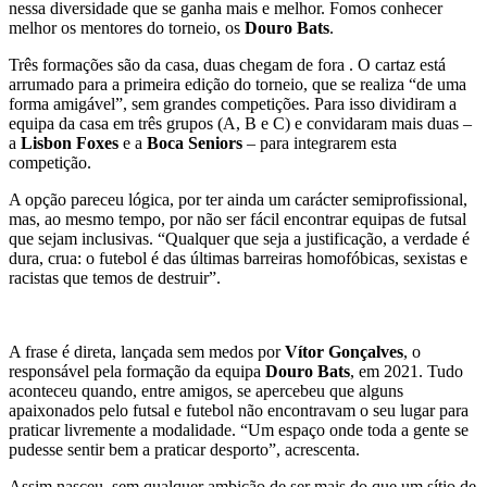
nessa diversidade que se ganha mais e melhor. Fomos conhecer
melhor os mentores do torneio, os
Douro Bats
.
Três formações são da casa, duas chegam de fora . O cartaz está
arrumado para a primeira edição do torneio, que se realiza “de uma
forma amigável”, sem grandes competições. Para isso dividiram a
equipa da casa em três grupos (A, B e C) e convidaram mais duas –
a
Lisbon Foxes
e a
Boca Seniors
– para integrarem esta
competição.
A opção pareceu lógica, por ter ainda um carácter semiprofissional,
mas, ao mesmo tempo, por não ser fácil encontrar equipas de futsal
que sejam inclusivas. “Qualquer que seja a justificação, a verdade é
dura, crua: o futebol é das últimas barreiras homofóbicas, sexistas e
racistas que temos de destruir”.
A frase é direta, lançada sem medos por
Vítor Gonçalves
, o
responsável pela formação da equipa
Douro Bats
, em 2021. Tudo
aconteceu quando, entre amigos, se apercebeu que alguns
apaixonados pelo futsal e futebol não encontravam o seu lugar para
praticar livremente a modalidade. “Um espaço onde toda a gente se
pudesse sentir bem a praticar desporto”, acrescenta.
Assim nasceu, sem qualquer ambição de ser mais do que um sítio de