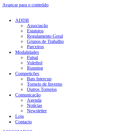
Avançar para o conteúdo
ADDB
Associação
Estatutos
Regulamento Geral
Grupos de Trabalho
Parceiros
Modalidades
Futsal
Voleibol
Running
Competições
Bats Intercup
Torneio de Inverno
Outros Torneios
Comunicação
Agenda
Notícias
Newsletter
Loja
Contacto