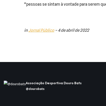
“pessoas se sintam à vontade para serem que
in
Jornal Público
– 4 de abril de 2022
Associação Desportiva Douro Bats
@dourobats